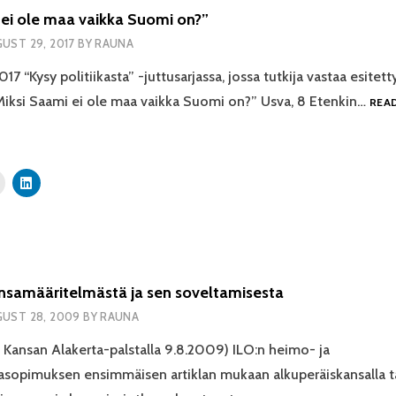
 ei ole maa vaikka Suomi on?”
UST 29, 2017
BY
RAUNA
017 “Kysy politiikasta” -juttusarjassa, jossa tutkija vastaa esitett
Miksi Saami ei ole maa vaikka Suomi on?” Usva, 8 Etenkin…
REA
nsamääritelmästä ja sen soveltamisesta
UST 28, 2009
BY
RAUNA
n Kansan Alakerta-palstalla 9.8.2009) ILO:n heimo- ja
asopimuksen ensimmäisen artiklan mukaan alkuperäiskansalla t
ALKUPERÄISKA