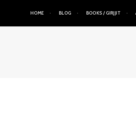
Skip
HOME
BLOG
BOOKS / GIRJJIT
to
content
RAUNA KUOKKANEN