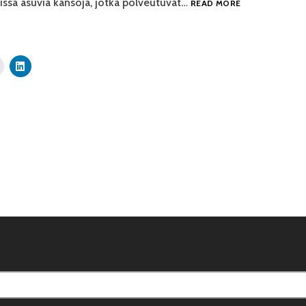
aissa asuvia kansoja, jotka polveutuvat…
READ MORE
JA
SEN
SOVELTAMISES
tion