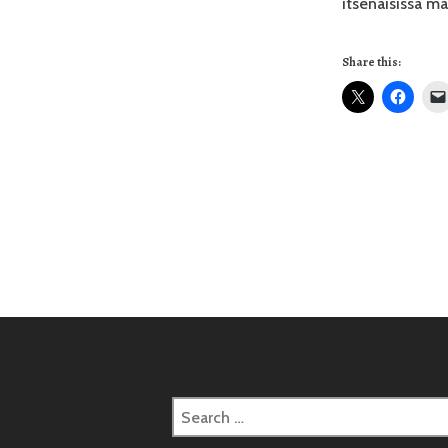
itsenäisissä m
Share this:
Posts
naviga
Search
for: