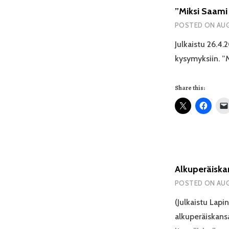
”Miksi Saami
POSTED ON
AUG
Julkaistu 26.4.2
kysymyksiin. ”
Share this:
Alkuperäiska
POSTED ON
AUG
(Julkaistu Lapi
alkuperäiskans