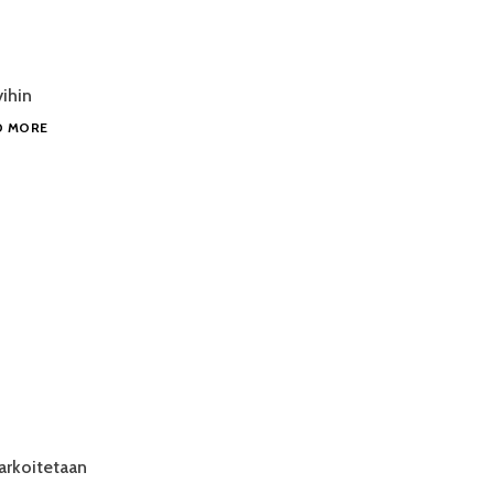
yihin
”MIKSI
D MORE
SAAMI
EI
OLE
MAA
VAIKKA
SUOMI
ON?”
arkoitetaan
NSAMÄÄRITELMÄSTÄ