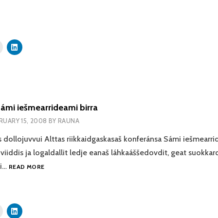
TIVRENGUOVDDÁŠ
EDEAMEN
ERSITEHTA
ámi iešmearrideami birra
RUARY 15, 2008
BY
RAUNA
dollojuvvui Alttas riikkaidgaskasaš konferánsa Sámi iešmearrid
viiddis ja logaldallit ledje eanaš láhkaáššedovdit, geat suokka
KONFERÁNSA
mi…
READ MORE
SÁMI
IEŠMEARRIDEAMI
BIRRA