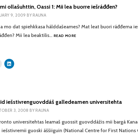
i ollašuhttin, Oassi 1: Mii lea buorre iešráđđen?
UARY 9, 2009
BY
RAUNA
 ja mo dat spiehkkasa hálddašeames? Mat leat buori ráđđema ie
IEŠMEARRIDEAMI
áđđen? Mii lea beaktilis…
READ MORE
OLLAŠUHTTIN,
OASSI
1:
MII
LEA
BUORRE
IEŠRÁĐĐEN?
d iešstivrenguovddáš galledeamen universitehta
OBER 3, 2008
BY
RAUNA
onto universitehtas leamaš guossit guovddážis mii bargá Kan
iešstivremii guoski áššiiguin (National Centre for First Nation
ÁLBMOGIID