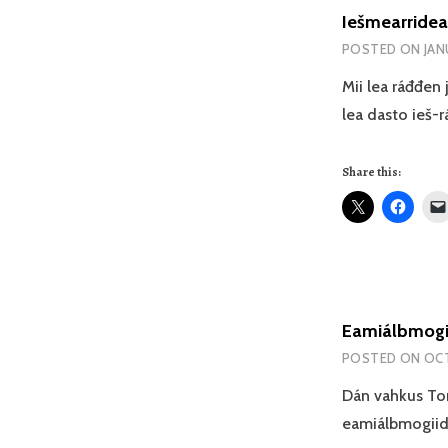
Iešmearrideam
POSTED ON
JAN
Mii lea ráđđen
lea dasto ieš-r
Share this:
Eamiálbmogii
POSTED ON
OCT
Dán vahkus Tor
eamiálbmogiid 
EAMI