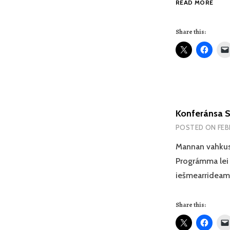
READ MORE
IEŠS
GALL
Share this:
UNIV
Konferánsa S
POSTED ON
FEB
Mannan vahkus 
Prográmma lei 
iešmearridea
Share this: