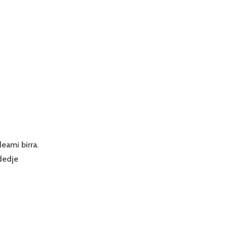
eami birra.
rdedje