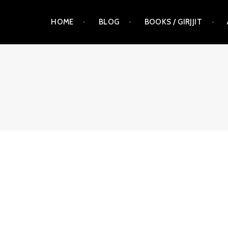
Skip
HOME
BLOG
BOOKS / GIRJJIT
to
content
RAUNA KUOKKANEN