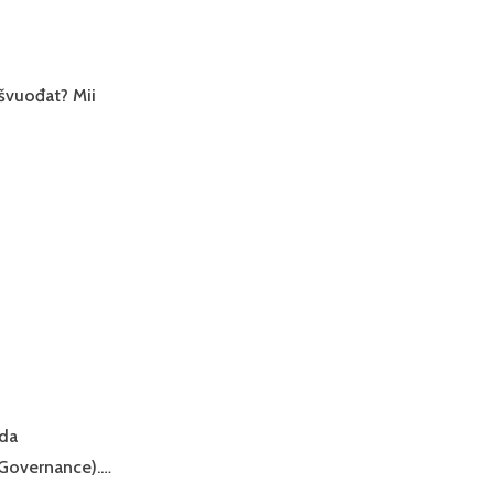
švuođat? Mii
ada
s Governance).…