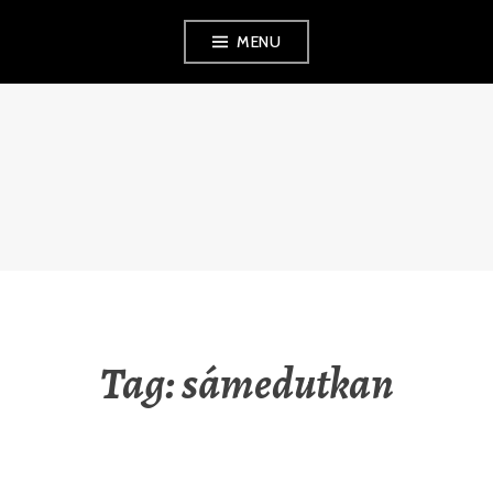
Skip
MENU
to
content
RAUNA
KUOKKANEN
Tag:
sámedutkan