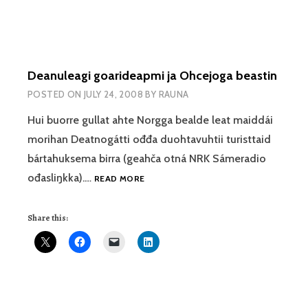
Deanuleagi goarideapmi ja Ohcejoga beastin
POSTED ON
JULY 24, 2008
BY
RAUNA
Hui buorre gullat ahte Norgga bealde leat maiddái
morihan Deatnogátti ođđa duohtavuhtii turisttaid
bártahuksema birra (geahča otná NRK Sámeradio
DEANULEAGI
ođasliŋkka).…
READ MORE
GOARIDEAPMI
JA
Share this:
OHCEJOGA
BEASTIN