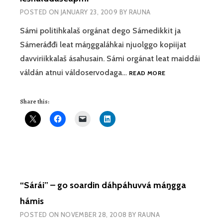
POSTED ON
JANUARY 23, 2009
BY
RAUNA
Sámi politihkalaš orgánat dego Sámedikkit ja
Sámeráđđi leat máŋggaláhkai njuolggo kopiijat
davviriikkalaš ásahusain. Sámi orgánat leat maiddái
IEŠMEARRIDEAMI
váldán atnui váldoservodaga…
READ MORE
OLLAŠUHTTIN,
OASSI
Share this:
3:
SÁMIID
IEŠHÁLDDAŠEAPMI
“Sárái” – go soardin dáhpáhuvvá máŋgga
hámis
POSTED ON
NOVEMBER 28, 2008
BY
RAUNA