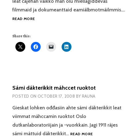
leat čájehan vaikko man olu miellagiddevaš
filmmaid ja dokumeanttaid eamiálbmotmáilmmis.…
SEREMONIIJAT
READ MORE
SÁPMÁI?
Share this:
Sámi dákterikkit máhccet ruoktot
POSTED ON
OCTOBER 17, 2008
BY
RAUNA
Gieskat lohken ođđasiin ahte sámi dákterikkit leat
viimmat máhccamin ruoktot Oslo
dutkanlaboratoriijain ja -vuorkkain. Jagi 1911 rájes
SÁMI
sámi máttuid dákterikkit…
READ MORE