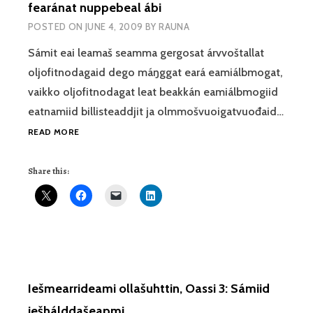
fearánat nuppebeal ábi
POSTED ON
JUNE 4, 2009
BY
RAUNA
Sámit eai leamaš seamma gergosat árvvoštallat
oljofitnodagaid dego máŋggat eará eamiálbmogat,
vaikko oljofitnodagat leat beakkán eamiálbmogiid
eatnamiid billisteaddjit ja olmmošvuoigatvuođaid…
SÁMIID
READ MORE
GUOKTILAŠ
SEAŊGAGUOIBMI?
Share this:
STATOIL
FEARÁNAT
NUPPEBEAL
ÁBI
Iešmearrideami ollašuhttin, Oassi 3: Sámiid
iešhálddašeapmi