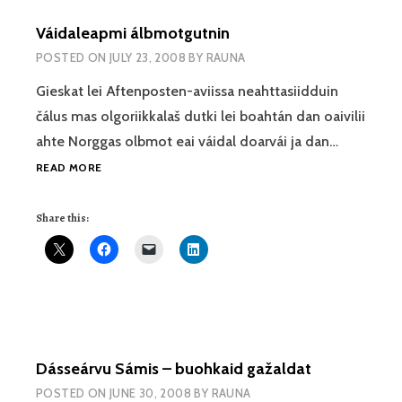
Váidaleapmi álbmotgutnin
POSTED ON
JULY 23, 2008
BY
RAUNA
Gieskat lei Aftenposten-aviissa neahttasiidduin
čálus mas olgoriikkalaš dutki lei boahtán dan oaivilii
ahte Norggas olbmot eai váidal doarvái ja dan…
VÁIDALEAPMI
READ MORE
ÁLBMOTGUTNIN
Share this:
Dásseárvu Sámis – buohkaid gažaldat
POSTED ON
JUNE 30, 2008
BY
RAUNA