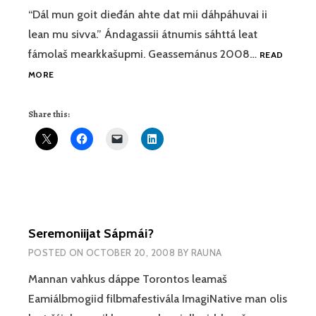
“Dál mun goit dieđán ahte dat mii dáhpáhuvai ii
lean mu sivva.” Ándagassii átnumis sáhttá leat
fámolaš mearkkašupmi. Geassemánus 2008…
READ
“SÁRÁI”
MORE
–
GO
Share this:
SOARDIN
DÁHPÁHUVVÁ
MÁŊGGA
HÁMIS
Seremoniijat Sápmái?
POSTED ON
OCTOBER 20, 2008
BY
RAUNA
Mannan vahkus dáppe Torontos leamaš
Eamiálbmogiid filbmafestivála ImagiNative man olis