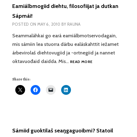
Eamiálbmogiid diehtu, filosofiijat ja dutkan
Sápmái!
POSTED ON
MAY 6, 2010
BY
RAUNA
Seammaláhkai go eará eamiálbmotservodagain,
mis sámiin lea stuorra dárbu ealáskahttit iežamet
árbevirolaš diehtovugiid ja -ortnegiid ja nannet
EAMIÁLBMOGIID
oktavuođaid daidda. Mis…
READ MORE
DIEHTU,
FILOSOFIIJAT
Share this:
JA
DUTKAN
SÁPMÁI!
Sámiid guoktilaš seaŋgaguoibmi? Statoil