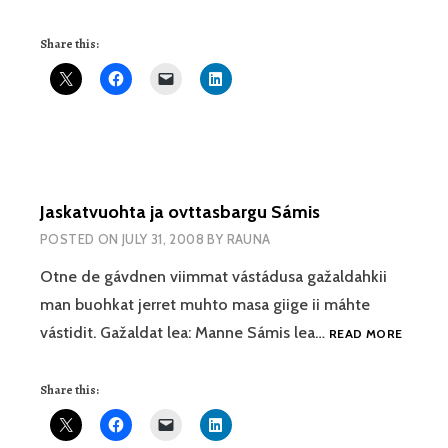
DÁKTERIKKIT
MÁHCCET
Share this:
RUOKTOT
Jaskatvuohta ja ovttasbargu Sámis
POSTED ON
JULY 31, 2008
BY
RAUNA
Otne de gávdnen viimmat vástádusa gažaldahkii
man buohkat jerret muhto masa giige ii máhte
JASKA
vástidit. Gažaldat lea: Manne Sámis lea…
READ MORE
JA
OVTTA
Share this:
SÁMIS