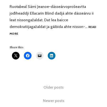
Ruoŧabeal Sámi Jeanoe-dásseárvoprošeavtta
jođiheaddji Ellacarin Blind dadjá ahte dásseárvu ii
leat nissongažaldat. Dat lea baicce
demokratiijagažaldat ja gáibida ahte nisson-…
READ
DÁSSEÁRVU
MORE
SÁMIS
–
Share this:
BUOHKAID
GAŽALDAT
Posts
Older posts
navigation
Newer posts