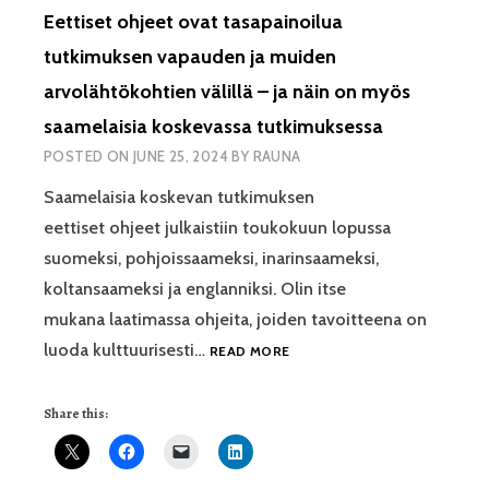
Eettiset ohjeet ovat tasapainoilua
tutkimuksen vapauden ja muiden
arvolähtökohtien välillä – ja näin on myös
saamelaisia koskevassa tutkimuksessa
POSTED ON
JUNE 25, 2024
BY
RAUNA
Saamelaisia koskevan tutkimuksen
eettiset ohjeet julkaistiin toukokuun lopussa
suomeksi, pohjoissaameksi, inarinsaameksi,
koltansaameksi ja englanniksi. Olin itse
mukana laatimassa ohjeita, joiden tavoitteena on
EETTISET
luoda kulttuurisesti…
READ MORE
OHJEET
OVAT
Share this:
TASAPAINOILUA
TUTKIMUKSEN
VAPAUDEN
JA