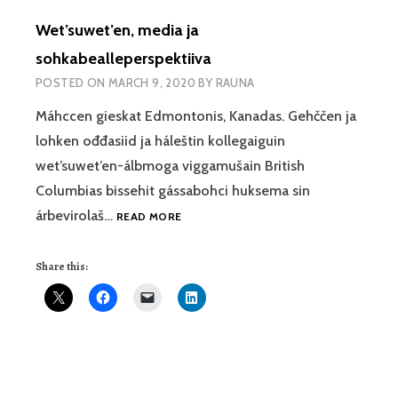
Wet’suwet’en, media ja
sohkabealleperspektiiva
POSTED ON
MARCH 9, 2020
BY
RAUNA
Máhccen gieskat Edmontonis, Kanadas. Gehččen ja
lohken ođđasiid ja háleštin kollegaiguin
wet’suwet’en-álbmoga viggamušain British
Columbias bissehit gássabohci huksema sin
WET’SUWET’EN,
árbevirolaš…
READ MORE
MEDIA
JA
Share this:
SOHKABEALLEPERSPEKTIIVA