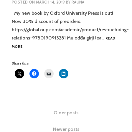
POSTED ON
MARCH 14, 2019
BY
RAUNA
My new book by Oxford University Press is out!
Now 30% discount of preorders.
https://global.oup.com/academic/product/restructuring-
relations-9780190913281 Mu ođđa girji lea…
READ
MU
MORE
OĐĐA
GIRJI
Share this:
/
MY
NEW
BOOK!
Posts
Older posts
navigation
Newer posts