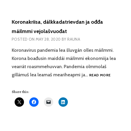
Koronakriisa, dálkkadatrievdan ja ođđa
máilmmi vejolašvuođat
POSTED ON
MAY 28, 2020
BY
RAUNA
Koronavirus pandemia lea šluvgán olles máilmmi.
Korona boađusin maiddái máilmmi ekonomiija lea
vearrát roasmmehuvvan. Pandemia olmmolaš
KORONAKRI
gillámuš lea leamaš meariheapmi ja…
READ MORE
DÁLKKADA
JA
Share this:
OĐĐA
MÁILMMI
VEJOLAŠV