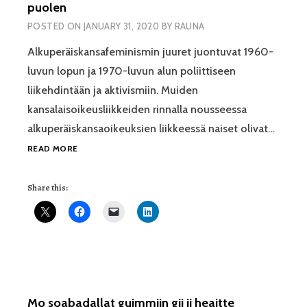
puolen
POSTED ON
JANUARY 31, 2020
BY
RAUNA
Alkuperäiskansafeminismin juuret juontuvat 1960-
luvun lopun ja 1970-luvun alun poliittiseen
liikehdintään ja aktivismiin. Muiden
kansalaisoikeusliikkeiden rinnalla nousseessa
alkuperäiskansaoikeuksien liikkeessä naiset olivat…
KOHTI
READ MORE
TOISENLAISTA
TODELLISUUTTA
Share this:
–
ALKUPERÄISKANSAFEMINISMIÄ
VALTIOIDEN
TUOLLA
PUOLEN
Mo soabadallat guimmiin gii ii heaitte