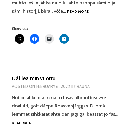
muhto ieš in jáhke nu ollu, ahte oahppu sámiid ja
DIEHTU
sámi historjjá birra livčče…
READ MORE
II
DOARVÁI
Share this:
VÁŠŠI­
DAGUID
JA
-
SÁGAID
EASTÁ­
DEAPMÁI
Dál lea min vuorru
POSTED ON
FEBRUARY 6, 2022
BY
RAUNA
Nubbi jahki jo almma oktasaš álbmotbeaivve
doaluid, goit dáppe Roavvenjárggas. Diibmá
leimmet sihkkarat ahte dán jagi gal beassat jo fas…
DÁL
READ MORE
LEA