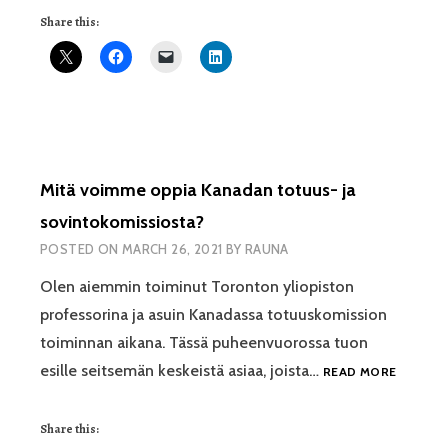
MIN
Share this:
VUORRU
Mitä voimme oppia Kanadan totuus- ja
sovintokomissiosta?
POSTED ON
MARCH 26, 2021
BY
RAUNA
Olen aiemmin toiminut Toronton yliopiston
professorina ja asuin Kanadassa totuuskomission
toiminnan aikana. Tässä puheenvuorossa tuon
MITÄ
esille seitsemän keskeistä asiaa, joista…
READ MORE
VOIMME
OPPIA
Share this:
KANADA