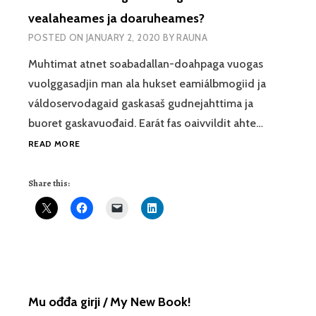
vealaheames ja doaruheames?
POSTED ON
JANUARY 2, 2020
BY
RAUNA
Muhtimat atnet soabadallan-doahpaga vuogas
vuolggasadjin man ala hukset eamiálbmogiid ja
váldoservodagaid gaskasaš gudnejahttima ja
buoret gaskavuođaid. Earát fas oaivvildit ahte…
MO
READ MORE
SOABADALLAT
GUIMMIIN
Share this:
GII
II
HEAITTE
VEALAHEAMES
JA
DOARUHEAMES?
Mu ođđa girji / My New Book!