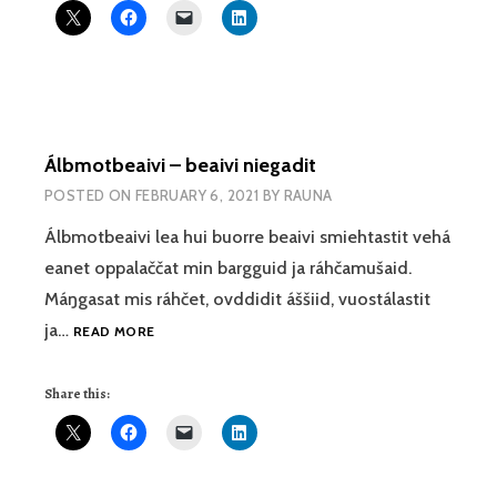
TOTUUS
JA
SOVINT
Álbmotbeaivi – beaivi niegadit
POSTED ON
FEBRUARY 6, 2021
BY
RAUNA
Álbmotbeaivi lea hui buorre beaivi smiehtastit vehá
eanet oppalaččat min bargguid ja ráhčamušaid.
Máŋgasat mis ráhčet, ovddidit áššiid, vuostálastit
ÁLBMOTBEAIVI
ja…
READ MORE
–
BEAIVI
Share this:
NIEGADIT