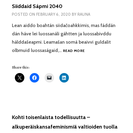
Siiddaid Sápmi 2040
POSTED ON
FEBRUARY 6, 2020
BY
RAUNA
Lean aiddo boahtán siidačoahkkimis, mas fáddán
dán háve lei luossanáli gáhtten ja luossabivddu
hálddašeapmi. Leamašan somá beaivvi guldalit
SIIDDAID
olbmuid luossaságaid,…
READ MORE
SÁPMI
2040
Share this:
Kohti toisenlaista todellisuutta –
alkuperäiskansafeminismiä valtioiden tuolla