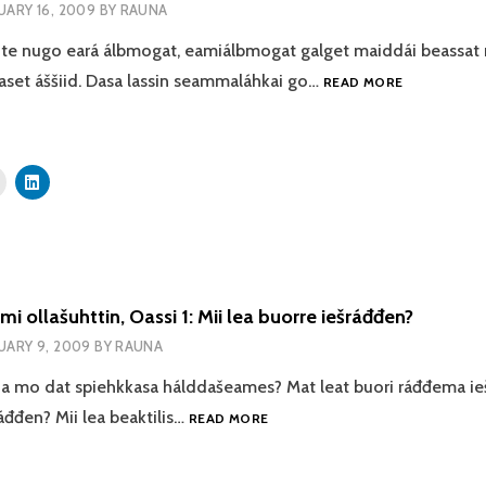
UARY 16, 2009
BY
RAUNA
hte nugo eará álbmogat, eamiálbmogat galget maiddái beassat m
IEŠMEARRID
žaset áššiid. Dasa lassin seammaláhkai go…
READ MORE
OLLAŠUHTTI
OASSI
2:
IEŠRÁĐĐEM
GÁIBÁDUSA
JA
HÁSTALUSA
i ollašuhttin, Oassi 1: Mii lea buorre iešráđđen?
UARY 9, 2009
BY
RAUNA
 ja mo dat spiehkkasa hálddašeames? Mat leat buori ráđđema ie
IEŠMEARRIDEAMI
áđđen? Mii lea beaktilis…
READ MORE
OLLAŠUHTTIN,
OASSI
1: