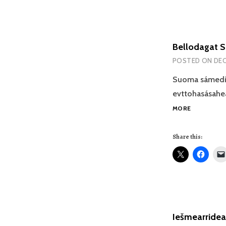
Bellodagat S
POSTED ON
DEC
Suoma sámedig
evttohasásahe
BELLODAG
MORE
SUOMA
SÁMEDIGGÁ
Share this:
SÁMIT
LOHKET
II
LEAT
BUORRE
JURDDA
Iešmearrideam