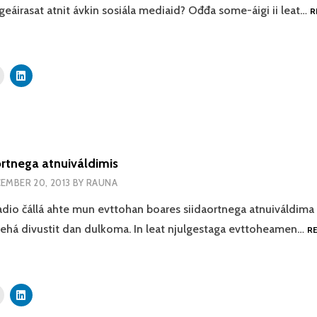
eáirasat atnit ávkin sosiála mediaid? Ođđa some-áigi ii leat…
R
ortnega atnuiváldimis
EMBER 20, 2013
BY
RAUNA
io čállá ahte mun evttohan boares siidaortnega atnuiváldima
 vehá divustit dan dulkoma. In leat njulgestaga evttoheamen…
R