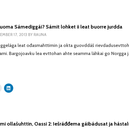
uoma Sámediggái? Sámit lohket ii leat buorre jurdda
EMBER 17, 2013
BY
RAUNA
gelága leat ođasmahttimin ja okta guovddáš rievdadusevtto
ami. Bargojoavku lea evttohan ahte seamma láhkai go Norgga 
AT
I?
i ollašuhttin, Oassi 2: Iešráđđema gáibádusat ja hásta