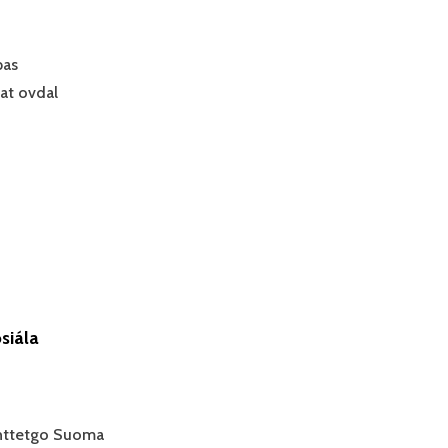
pas
at ovdal
siála
áhttetgo Suoma