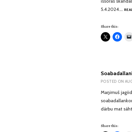
issoras skánda
5.4.2024.…
REA
Share this:
Soabadallank
POSTED ON
AUG
Maŋimuš jagiid
soabadallankom
dárbu mat sáh
Share this: