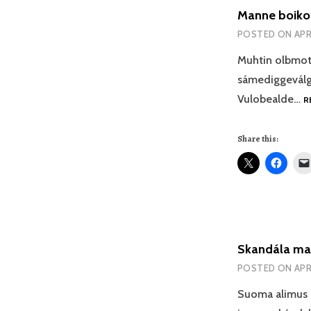
Manne boikot
POSTED ON
APR
Muhtin olbmot 
sámediggeválgg
Vulobealde…
R
Share this:
Skandála man
POSTED ON
APR
Suoma alimus h