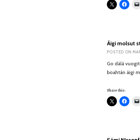
Áigi molsut st
POSTED ON
MAR
Go dálá vuogit
boahtán áigi m
Share this: