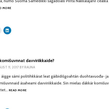
la, numo Suoma Sámedikki ságadoalli Pirita Näkkäläjärvi cealká 
SKANDÁLA
D MORE
MAN
BERRE
ČALMMUSTAHTTIT
BIEHTTALEMIIN
JA
VÁLGGAID
BOIKOTEREMIIN
omišuvnnat davviriikkaide?
UST 11, 2017
BY
RAUNA
 áigge sámi politihkkárat leat gáibidišgoahtán duohtavuođa- ja
išuvnnaid ásaheami davviriikkaide. Sin mielas dákkár komišuv
SOABADALLANKOMIŠUVNNAT
ttet…
READ MORE
DAVVIRIIKKAIDE?