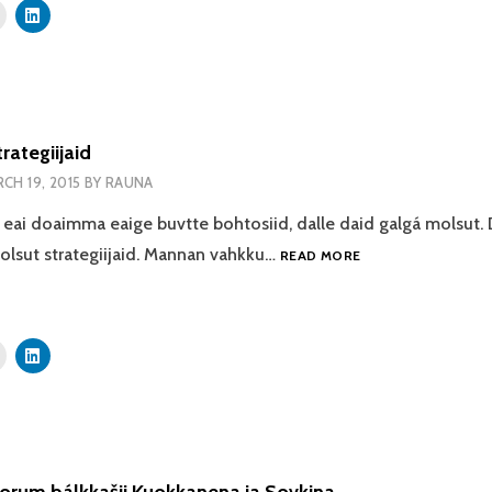
rategiijaid
CH 19, 2015
BY
RAUNA
 eai doaimma eaige buvtte bohtosiid, dalle daid galgá molsut. 
ÁIGI
olsut strategiijaid. Mannan vahkku…
READ MORE
MOLSUT
STRATEGIIJAID