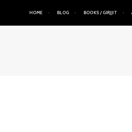
Skip
HOME
BLOG
BOOKS / GIRJJIT
to
content
RAUNA KUOKKANEN