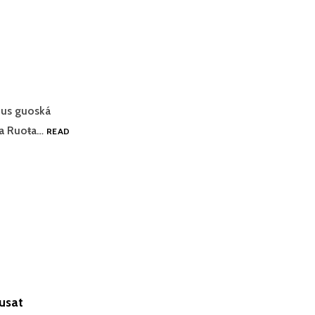
hus guoská
ja Ruoŧa…
READ
lusat