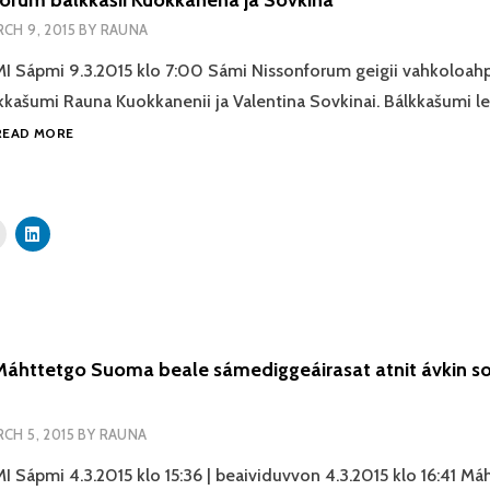
orum bálkkašii Kuokkanena ja Sovkina
CH 9, 2015
BY
RAUNA
 Sápmi 9.3.2015 klo 7:00 Sámi Nissonforum geigii vahkoloah
kašumi Rauna Kuokkanenii ja Valentina Sovkinai. Bálkkašumi le
SÁMI
READ MORE
NISSONFORUM
BÁLKKAŠII
KUOKKANENA
JA
SOVKINA
áhttetgo Suoma beale sámediggeáirasat atnit ávkin so
CH 5, 2015
BY
RAUNA
Sápmi 4.3.2015 klo 15:36 | beaividuvvon 4.3.2015 klo 16:41 M