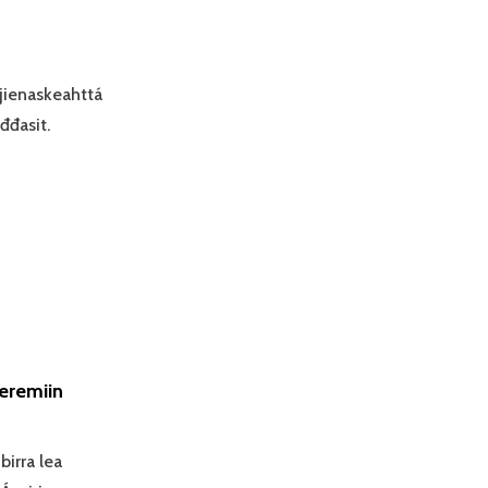
 jienaskeahttá
đđasit.
eremiin
irra lea