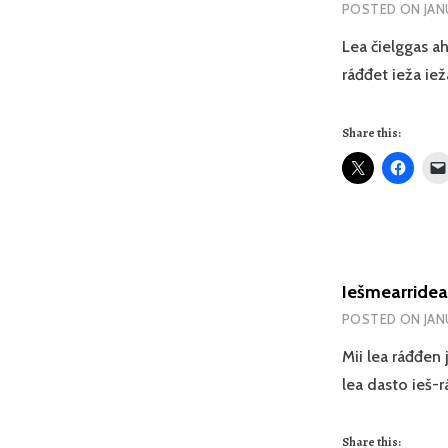
POSTED ON
JAN
Lea čielggas a
ráđđet ieža ie
Share this:
Iešmearrideam
POSTED ON
JAN
Mii lea ráđđen
lea dasto ieš-r
Share this: