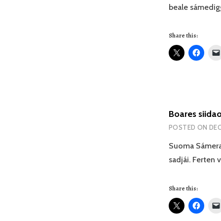
beale sámedigg
Share this:
Boares siida
POSTED ON
DEC
Suoma Sámerad
sadjái. Ferten
Share this: