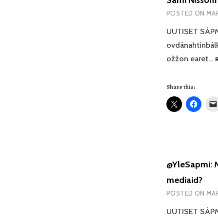
Sámi Nissonf
POSTED ON
MAR
UUTISET SÁPMI
ovdánahtinbálk
ožžon earet…
Share this:
@YleSapmi: M
mediaid?
POSTED ON
MAR
UUTISET SÁPMI 