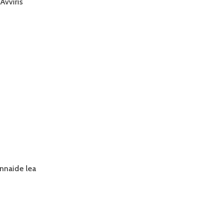
Ávviris
nnaide lea