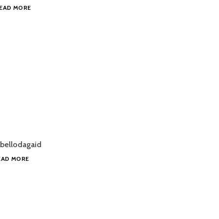
@YLESAPMI:
EAD MORE
MÁHTTETGO
SUOMA
BEALE
SÁMEDIGGEÁIRASAT
ATNIT
ÁVKIN
SOSIÁLA
MEDIAID?
 bellodagaid
BOARES
EAD MORE
SIIDAORTNEGA
ATNUIVÁLDIMIS