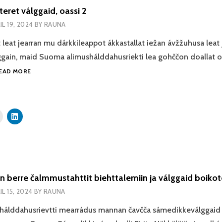
eret válggaid, oassi 2
IL 19, 2024
BY
RAUNA
leat jearran mu dárkkileappot ákkastallat iežan ávžžuhusa leat
ain, maid Suoma alimushálddahusriekti lea gohččon doallat o
MANNE
EAD MORE
BOIKOTERET
VÁLGGAID,
OASSI
2
 berre čalmmustahttit biehttalemiin ja válggaid boikot
IL 15, 2024
BY
RAUNA
álddahusrievtti mearrádus mannan čavčča sámedikkeválggaid b