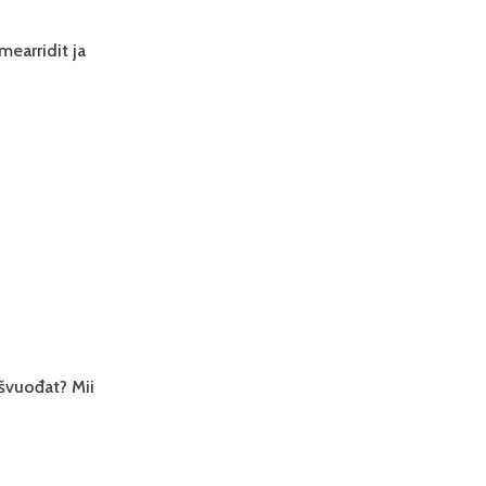
earridit ja
EAMI
N,
A
T
T
švuođat? Mii