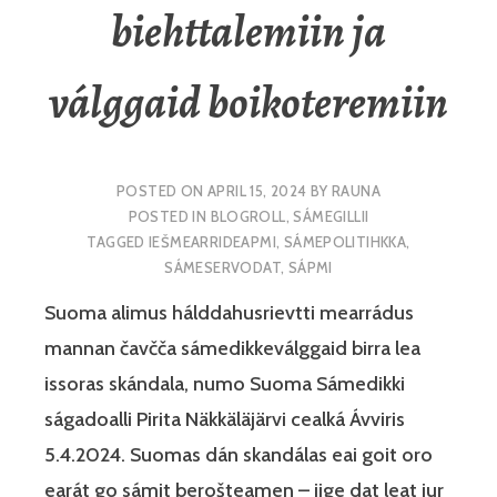
biehttalemiin ja
válggaid boikoteremiin
POSTED ON
APRIL 15, 2024
BY
RAUNA
POSTED IN
BLOGROLL
,
SÁMEGILLII
TAGGED
IEŠMEARRIDEAPMI
,
SÁMEPOLITIHKKA
,
SÁMESERVODAT
,
SÁPMI
Suoma alimus hálddahusrievtti mearrádus
mannan čavčča sámedikkeválggaid birra lea
issoras skándala, numo Suoma Sámedikki
ságadoalli Pirita Näkkäläjärvi cealká Ávviris
5.4.2024. Suomas dán skandálas eai goit oro
earát go sámit berošteamen – iige dat leat jur