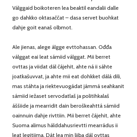
Válggaid boikoteren lea beaktil eandalii dalle
go dahkko oktasaččat – dasa servet buohkat
dahje goit eanaš olbmot.
Ale jienas, alege álgge evttohassan. Ođđa
válggat eai leat sámiid válggat. Mii berret
ovttas ja viidat dál čájehit, ahte ná ii sáhte
joatkašuvvat, ja ahte mii eat dohkket dálá dili,
mas stáhta ja riektevuogádat jámmá seahkanit
sámiid iežaset servodatlaš ja politihkalaš
áššiide ja mearridit dain beroškeahttá sámiid
oainnuin dahje rivttiin. Mii berret čájehit, ahte
Suoma alimus hálddahusrievtti mearrádus ii
leat legitiima. Dát lea min liiba dál ovttas