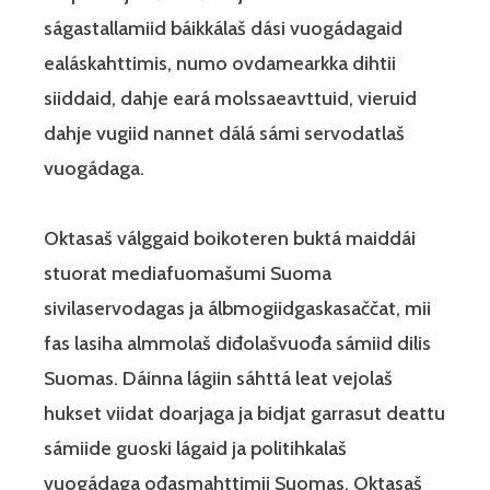
ságastallamiid báikkálaš dási vuogádagaid
ealáskahttimis, numo ovdamearkka dihtii
siiddaid, dahje eará molssaeavttuid, vieruid
dahje vugiid nannet dálá sámi servodatlaš
vuogádaga.
Oktasaš válggaid boikoteren buktá maiddái
stuorat mediafuomašumi Suoma
sivilaservodagas ja álbmogiidgaskasaččat, mii
fas lasiha almmolaš diđolašvuođa sámiid dilis
Suomas. Dáinna lágiin sáhttá leat vejolaš
hukset viidat doarjaga ja bidjat garrasut deattu
sámiide guoski lágaid ja politihkalaš
vuogádaga ođasmahttimii Suomas. Oktasaš