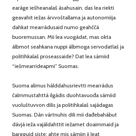
earáge iešheanalaš ásahusain, das lea riekti
geavahit iežas árvvoštallama ja autonomiija
dahkat mearrádusaid numo geahččá
buoremussan. Mii lea vuogádat, mas okta
álbmot seahkana nuppi álbmoga servodatlaš ja
politihkalaš proseassaide? Dat lea sámiid
“iešmearrideapmi” Suomas.
Suoma alimus hálddahusrievtti mearrádus
čalmmustahttá ilgádis duohtavuođa sámiid
vuoluštuvvon dilis ja politihkalaš sajádagas
Suomas. Dán vártnuhis dili mii dađebahábut
dávjá ieža vajáldahttit iežamet doaimmaid ja
bargguid siste; ahte mis sámiin ii leat