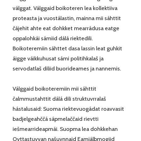
válggat. Válggaid boikoteren lea kollektiiva
proteasta ja vuostálastin, mainna mii sáhttit
čájehit ahte eat dohkket mearrádusa eatge
oppalohkái sámiid dálá riektedili.
Boikoteremiin sáhttet dasa lassin leat guhkit
áigge váikkuhusat sámi politihkalaš ja
servodatlaš diliid buorideames ja nannemis.
Válggaid boikoteremiin mii sáhttit
čalmmustahttit dálá dili struktuvrralaš
hástalusaid: Suoma riektevuogádat roavvasit
badjelgeahččá sápmelaččaid rievtti
iešmearrideapmái. Suopma lea dohkkehan
Ovttastuvvan našuvnnaid Eamiálbmogiid