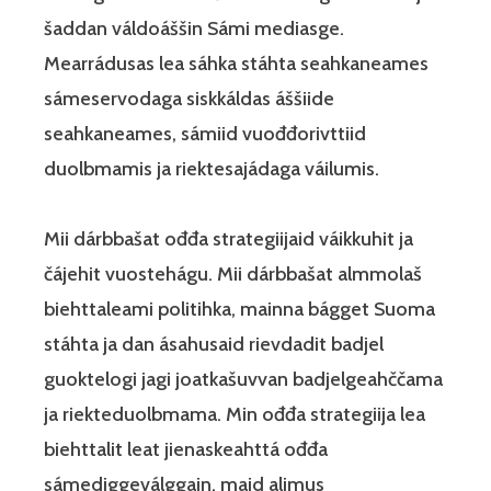
šaddan váldoáššin Sámi mediasge.
Mearrádusas lea sáhka stáhta seahkaneames
sámeservodaga siskkáldas áššiide
seahkaneames, sámiid vuođđorivttiid
duolbmamis ja riektesajádaga váilumis.
Mii dárbbašat ođđa strategiijaid váikkuhit ja
čájehit vuostehágu. Mii dárbbašat almmolaš
biehttaleami politihka, mainna bágget Suoma
stáhta ja dan ásahusaid rievdadit badjel
guoktelogi jagi joatkašuvvan badjelgeahččama
ja riekteduolbmama. Min ođđa strategiija lea
biehttalit leat jienaskeahttá ođđa
sámediggeválggain, maid alimus