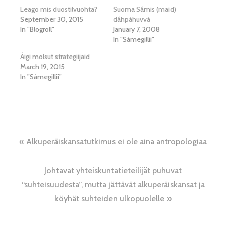
Leago mis duostilvuohta?
Suoma Sámis (maid)
September 30, 2015
dáhpáhuvvá
In "Blogroll"
January 7, 2008
In "Sámegillii"
Áigi molsut strategiijaid
March 19, 2015
In "Sámegillii"
Post
Alkuperäiskansatutkimus ei ole aina antropologiaa
navigation
Johtavat yhteiskuntatieteilijät puhuvat
“suhteisuudesta”, mutta jättävät alkuperäiskansat ja
köyhät suhteiden ulkopuolelle