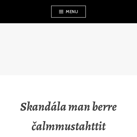
Skip
MENU
to
content
RAUNA
KUOKKANEN
Skandála man berre
čalmmustahttit