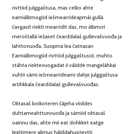
rivttiid julggaštusa, mas celko ahte
eamiálbmogiid iešmearrideapmái gullá
čavgasit riekti mearridit das, mo álbmot
meroštallá iežaset čearddalaš gullevašvuođa ja
lahttovuođa. Suopma lea čatnasan
Eamiálbmogiid rivttiid julggaštussii, muhto
stáhta riektevuogadat ii váldde mangeláhkai
vuhtii sámi iešmearrideami dahje julggaštusa
artihkkala čearddalaš gullevašvuođas.
Oktasaš boikoteren čájeha viiddes
duhtameahttunvuođa ja sámiid oktasaš
oainnu das, ahte mii eat dohkket eatge
legitimere alimus hálddahusrievtti