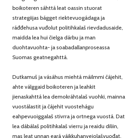
boikoteren sáhttá leat oassin stuorat
strategiijas bágget riektevuogádaga ja
ráđđehusa vuđolut politihkalaš rievdadusaide,
maidda lea hui čielga dárbu ja man
duohtavuohta- ja soabadallanproseassa
Suomas geatnegahttá.
Dutkamuš ja vásáhus miehtá máilmmi čájehit,
ahte válggaid boikoteren ja leahkit
jienaskahttá lea demokráhtalaš vuohki, mainna
vuostálastit ja čájehit vuostehágu
eahpevuoiggalaš stivrra ja ortnega vuostá. Dat
lea dábálaš politihkalaš vierru ja reaidu diliin,
mas leat unnan eará váikkuhanvejolašvuođat.