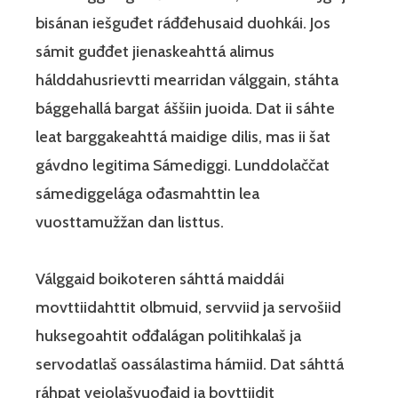
bisánan iešguđet ráđđehusaid duohkái. Jos
sámit guđđet jienaskeahttá alimus
hálddahusrievtti mearridan válggain, stáhta
bággehallá bargat áššiin juoida. Dat ii sáhte
leat barggakeahttá maidige dilis, mas ii šat
gávdno legitima Sámediggi. Lunddolaččat
sámediggelága ođasmahttin lea
vuosttamužžan dan listtus.
Válggaid boikoteren sáhttá maiddái
movttiidahttit olbmuid, servviid ja servošiid
huksegoahtit ođđalágan politihkalaš ja
servodatlaš oassálastima hámiid. Dat sáhttá
ráhpat vejolašvuođaid ja bovttiidit