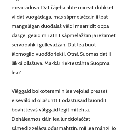
mearrádusa. Dat čájeha ahte mii eat dohkket
viidát vuogádaga, mas sápmelaččain ii leat
mangelágan duođalaš váldi mearridit oppa
dasge, geaid mii atnit sápmelažžan ja iežamet
servodahkii gullevažžan. Dat lea buot
álbmogiid vuođđoriekti. Otná Suomas dat ii
liikká ollašuva. Makkár riektestáhta Suopma
lea?
Válggaid boikoteremiin lea vejolaš presset
eiseváldiid ollašuhttit ođastusaid buoridit
boahttevaš válggaid legitimitehta.
Deháleamos dáin lea lunddolaččat
sámediggelága ođasmahttin, mii lea máŋgii jo