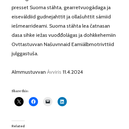
presset Suoma stáhta, gearretvuogádaga ja
eiseváldiid gudnejahttit ja ollašuhttit sámiid
iešmearrideami. Suoma stáhta lea čatnasan
dasa sihke iežas vuođđolágas ja dohkkehemiin
Ovttastuvvan Našuvnnaid Eamiálbmotrivttiid
julggastuša.
Almmustuvvan
Ávviris
11.4.2024
Share this:
Related