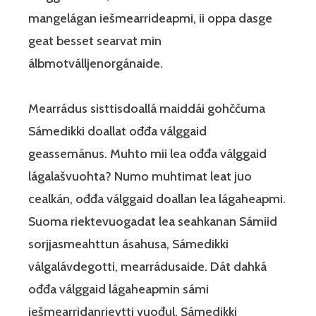
mangelágan iešmearrideapmi, ii oppa dasge
geat besset searvat min
álbmotválljenorgánaide.
Mearrádus sisttisdoallá maiddái gohččuma
Sámedikki doallat ođđa válggaid
geassemánus. Muhto mii lea ođđa válggaid
lágalašvuohta? Numo muhtimat leat juo
cealkán, ođđa válggaid doallan lea lágaheapmi.
Suoma riektevuogadat lea seahkanan Sámiid
sorjjasmeahttun ásahusa, Sámedikki
válgalávdegotti, mearrádusaide. Dát dahká
ođđa válggaid lágaheapmin sámi
iešmearridanrievtti vuođul. Sámedikki