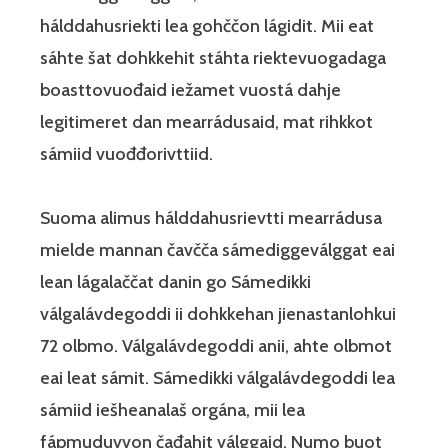
hálddahusriekti lea gohččon lágidit. Mii eat
sáhte šat dohkkehit stáhta riektevuogadaga
boasttovuođaid iežamet vuostá dahje
legitimeret dan mearrádusaid, mat rihkkot
sámiid vuođđorivttiid.
Suoma alimus hálddahusrievtti mearrádusa
mielde mannan čavčča sámediggeválggat eai
lean lágalaččat danin go Sámedikki
válgalávdegoddi ii dohkkehan jienastanlohkui
72 olbmo. Válgalávdegoddi anii, ahte olbmot
eai leat sámit. Sámedikki válgalávdegoddi lea
sámiid iešheanalaš orgána, mii lea
fápmuduvvon čađahit válggaid. Numo buot