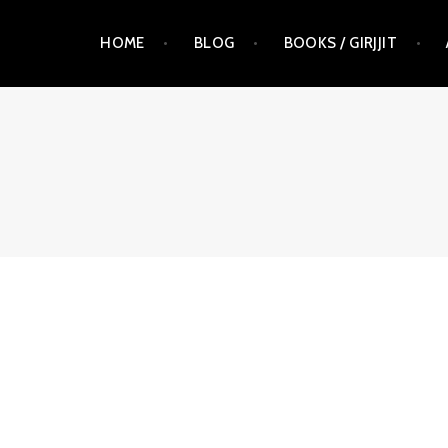
Skip
HOME
BLOG
BOOKS / GIRJJIT
to
content
RAUNA KUOKKANEN