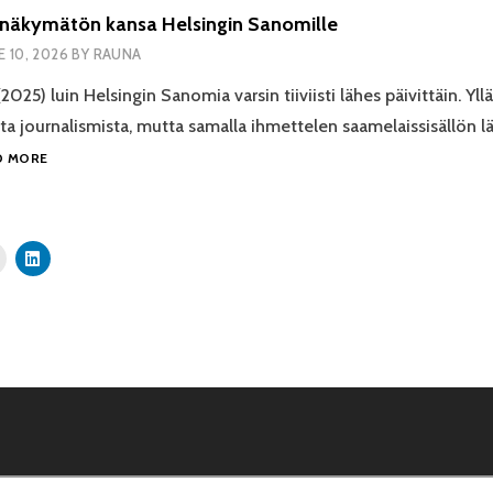
näkymätön kansa Helsingin Sanomille
E 10, 2026
BY
RAUNA
025) luin Helsingin Sanomia varsin tiiviisti lähes päivittäin. Yll
ta journalismista, mutta samalla ihmettelen saamelaissisällön 
SAAMELAISET
D MORE
NÄKYMÄTÖN
KANSA
HELSINGIN
SANOMILLE