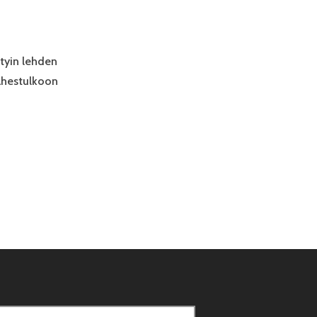
ätyin lehden
lähestulkoon