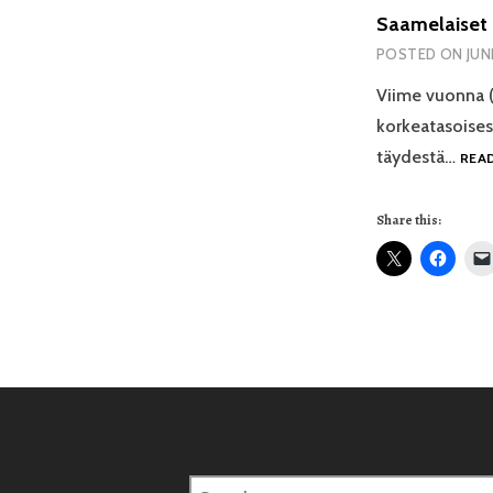
Saamelaiset 
POSTED ON
JUN
Viime vuonna (2
korkeatasoises
täydestä…
REA
Share this:
Search